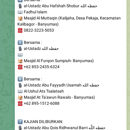
🕌
Masjid Al Muttaqin (Kalijaha, Desa Pekaja, Kecamatan
Kalibagor - Banyumas)
☎️
0822-3223-5053
️⃣
Bersama :
🎙
al-Ustadz حفظه الله
📖
🕌
Masjid Al Furqon Sumpiuh- Banyumas)
☎️
+62 853-2435-6324
️⃣
Bersama :
🎙
al-Ustadz Abu Fayyadh Usamah حفظه الله
📖
Al Ushul Ats Tsalatsah
🕌
Masjid At Ta'awun Rawalo - Banyumas)
☎️
+62 895-1512-6088
️⃣
KAJIAN DILIBURKAN:
🎙
al-Ustadz Abu Qois Ridhwanul Barri حفظه اللّٰه
📖
Risalah Ushul Imam
🕌
Masjid Baiturrahman (Jl. Ragasemangsang