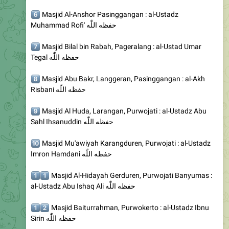
Muhammad Rofi' حفظه اللّٰه
️⃣
Masjid Bilal bin Rabah, Pageralang : al-Ustad Umar
Tegal حفظه اللّٰه
️⃣
Masjid Abu Bakr, Langgeran, Pasinggangan : al-Akh
Risbani حفظه اللّٰه
️⃣
Masjid Al Huda, Larangan, Purwojati : al-Ustadz Abu
Sahl Ihsanuddin حفظه اللّٰه
🔟
Masjid Mu'awiyah Karangduren, Purwojati : al-Ustadz
Imron Hamdani حفظه اللّٰه
️⃣
️⃣
Masjid Al-Hidayah Gerduren, Purwojati Banyumas :
al-Ustadz Abu Ishaq Ali حفظه اللّٰه
️⃣
️⃣
Masjid Baiturrahman, Purwokerto : al-Ustadz Ibnu
Sirin حفظه اللّٰه
️⃣
️⃣
Masjid Nurul Iman Banteran Sumbang: al-Ustadz
Abu Faqih حفظه اللّٰه