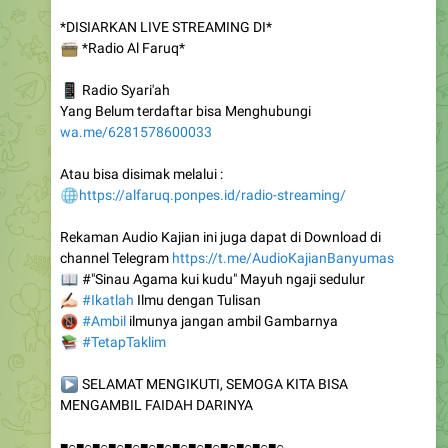
📻
*Radio Al Faruq*
📱
Radio Syari'ah
Yang Belum terdaftar bisa Menghubungi
wa.me/6281578600033
Atau bisa disimak melalui :
🌐
https://alfaruq.ponpes.id/radio-streaming/
Rekaman Audio Kajian ini juga dapat di Download di
channel Telegram
https://t.me/AudioKajianBanyumas
📖
#"Sinau Agama kui kudu" Mayuh ngaji sedulur
🏻
#Ikatlah
Ilmu dengan Tulisan
📵
#Ambil
ilmunya jangan ambil Gambarnya
📚
#TetapTaklim
▶️
SELAMAT MENGIKUTI, SEMOGA KITA BISA
MENGAMBIL FAIDAH DARINYA
■○■○■○■○■○■○■○■○■○■○■○■○■○■○
Telegram