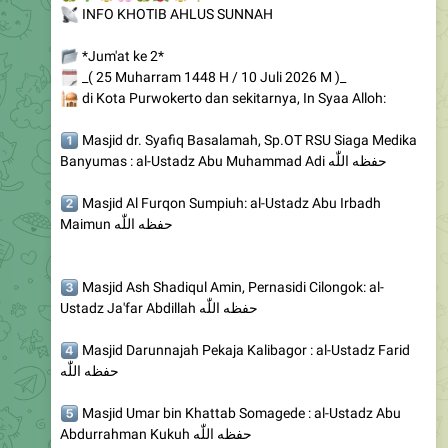
📂
*Jum'at ke 2*
🗓
_( 25 Muharram 1448 H / 10 Juli 2026 M )_
🕌
di Kota Purwokerto dan sekitarnya, In Syaa Alloh:
️⃣
Masjid dr. Syafiq Basalamah, Sp.OT RSU Siaga Medika
Banyumas : al-Ustadz Abu Muhammad Adi حفظه اللّٰه
️⃣
Masjid Al Furqon Sumpiuh: al-Ustadz Abu Irbadh
Maimun حفظه اللّٰه
️⃣
Masjid Ash Shadiqul Amin, Pernasidi Cilongok: al-
Ustadz Ja'far Abdillah حفظه اللّٰه
️⃣
Masjid Darunnajah Pekaja Kalibagor : al-Ustadz Farid
حفظه اللّٰه
️⃣
Masjid Umar bin Khattab Somagede : al-Ustadz Abu
Abdurrahman Kukuh حفظه اللّٰه
️⃣
Masjid Al-Anshor Pasinggangan : al-Ustadz