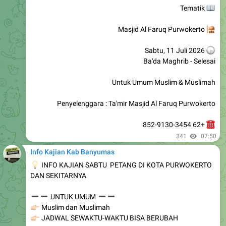
Masjid Al Faruq Purwokerto
Sabtu, 11 Juli 2026
Ba'da Maghrib - Selesai
Untuk Umum Muslim & Muslimah
Penyelenggara : Ta'mir Masjid Al Faruq Purwokerto
+62 852-9130-3454
341
07:50
Info Kajian Kab Banyumas
💡
INFO KAJIAN SABTU PETANG DI KOTA PURWOKERTO
DAN SEKITARNYA
➖
➖
➖
➖
UNTUK UMUM
🏻
Muslim dan Muslimah
🏻
JADWAL SEWAKTU-WAKTU BISA BERUBAH
إن شآء اللّٰه