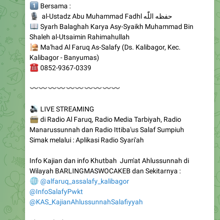
📖
Syarh Balaghah Karya Asy-Syaikh Muhammad Bin
Shaleh al-Utsaimin Rahimahullah
🕌
Ma'had Al Faruq As-Salafy (Ds. Kalibagor, Kec.
Kalibagor - Banyumas)
☎️
0852-9367-0339
〰️
〰️
〰️
〰️
〰️
〰️
〰️
〰️
〰️
〰️
🔊
LIVE STREAMING
📻
di Radio Al Faruq, Radio Media Tarbiyah, Radio
Manarussunnah dan Radio Ittiba'us Salaf Sumpiuh
Simak melalui : Aplikasi Radio Syari'ah
Info Kajian dan info Khutbah Jum'at Ahlussunnah di
Wilayah BARLINGMASWOCAKEB dan Sekitarnya :
🌐
@alfaruq_assalafy_kalibagor
@InfoSalafyPwkt
@KAS_KajianAhlussunnahSalafiyyah
Channel WhatsApp
📱