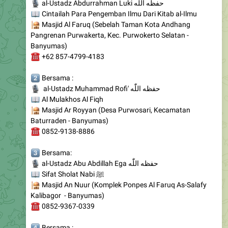
🕌
Masjid Al Faruq (Sebelah Taman Kota Andhang
Pangrenan Purwakerta, Kec. Purwokerto Selatan -
Banyumas)
☎️
+62 857-4799-4183
️⃣
Bersama :
🎙
al-Ustadz Muhammad Rofi' حفظه اللّٰه
📖
Al Mulakhos Al Fiqh
🕌
Masjid Ar Royyan (Desa Purwosari, Kecamatan
Baturraden - Banyumas)
☎️
0852-9138-8886
️⃣
Bersama:
🎙
al-Ustadz Abu Abdillah Ega حفظه اللّٰه
📖
Sifat Sholat Nabi ﷺ
🕌
Masjid An Nuur (Komplek Ponpes Al Faruq As-Salafy
Kalibagor - Banyumas)
☎️
0852-9367-0339
️⃣
Bersama :
🎙
al-Ustadz Abu Hafshah Shobur حفظه الله
📖
Fadhul Islam