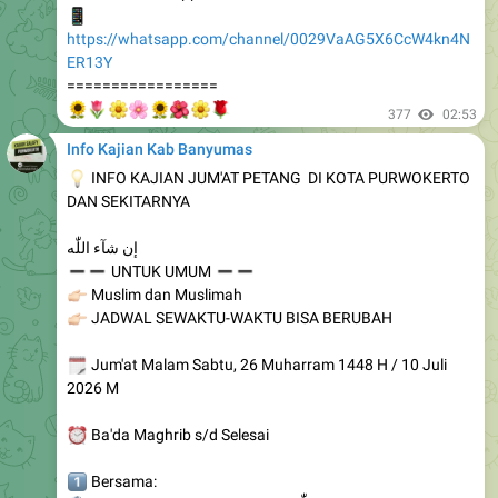
ER13Y
=================
🌻
🌷
🌼
🌸
🌻
🌺
🌼
🌹
377
02:53
Info Kajian Kab Banyumas
💡
INFO KAJIAN JUM'AT PETANG DI KOTA PURWOKERTO
DAN SEKITARNYA
إن شآء اللّٰه
➖
➖
➖
➖
UNTUK UMUM
🏻
Muslim dan Muslimah
🏻
JADWAL SEWAKTU-WAKTU BISA BERUBAH
🗓
Jum'at Malam Sabtu, 26 Muharram 1448 H / 10 Juli
2026 M
⏰
Ba'da Maghrib s/d Selesai
️⃣
Bersama:
🎙
al-Ustadz Abdurrahman Luki حفظه اللّٰه
📖
Cintailah Para Pengemban Ilmu Dari Kitab al-Ilmu