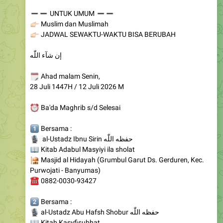
🏻
Muslim dan Muslimah
🏻
JADWAL SEWAKTU-WAKTU BISA BERUBAH
إن شآء اللّٰه
🗓
Ahad malam Senin,
28 Juli 1447H / 12 Juli 2026 M
⏰
Ba'da Maghrib s/d Selesai
️⃣
Bersama :
🎙
al-Ustadz Ibnu Sirin حفظه اللّٰه
📖
Kitab Adabul Masyiyi ila sholat
🕌
Masjid al Hidayah (Grumbul Garut Ds. Gerduren, Kec.
Purwojati - Banyumas)
☎️
0882-0030-93427
️⃣
Bersama :
🎙
al-Ustadz Abu Hafsh Shobur حفظه اللّٰه
📖
Kitab Kasyfisubhat
🕌
Masjid Baiturrahman (Jl. Ragasemangsang
Purwokerto)