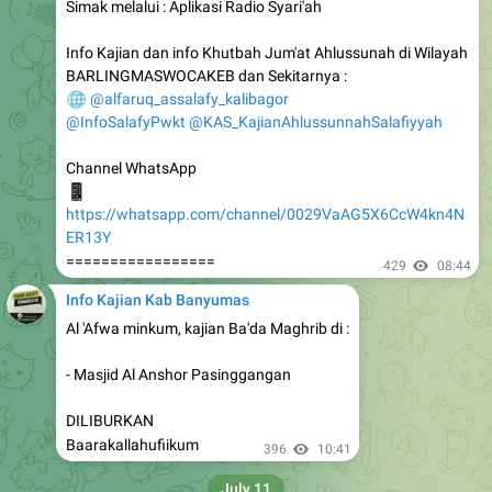
Info Kajian dan info Khutbah Jum'at Ahlussunah di Wilayah
BARLINGMASWOCAKEB dan Sekitarnya :
🌐
@alfaruq_assalafy_kalibagor
@InfoSalafyPwkt
@KAS_KajianAhlussunnahSalafiyyah
Channel WhatsApp
📱
https://whatsapp.com/channel/0029VaAG5X6CcW4kn4N
ER13Y
=================
429
08:44
Info Kajian Kab Banyumas
Al 'Afwa minkum, kajian Ba'da Maghrib di :
- Masjid Al Anshor Pasinggangan
DILIBURKAN
Baarakallahufiikum
396
10:41
July 11
Info Kajian Kab Banyumas