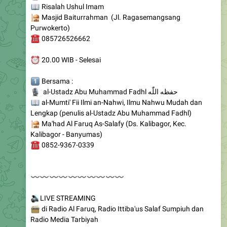
Purwokerto)
☎️
085726526662
⏰
20.00 WIB - Selesai
️⃣
Bersama :
🎙
al-Ustadz Abu Muhammad Fadhl حفظه اللّٰه
📖
al-Mumti' Fii Ilmi an-Nahwi, Ilmu Nahwu Mudah dan
Lengkap (penulis al-Ustadz Abu Muhammad Fadhl)
🕌
Ma'had Al Faruq As-Salafy (Ds. Kalibagor, Kec.
Kalibagor - Banyumas)
☎️
0852-9367-0339
〰️
〰️
〰️
〰️
〰️
〰️
〰️
〰️
〰️
〰️
🔊
LIVE STREAMING
📻
di Radio Al Faruq, Radio Ittiba'us Salaf Sumpiuh dan
Radio Media Tarbiyah
Simak melalui : Aplikasi Radio Syari'ah