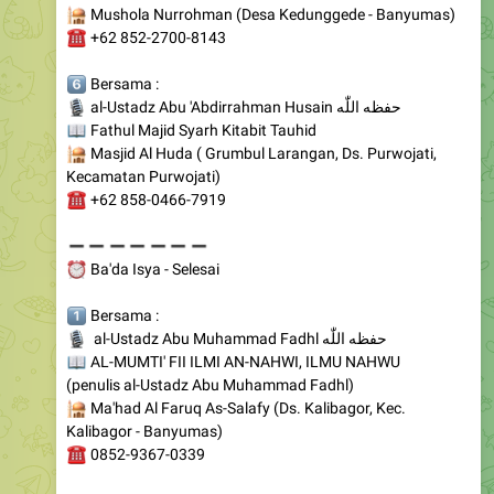
️⃣
Bersama :
🎙
al-Ustadz Abu 'Abdirrahman Husain حفظه اللّٰه
📖
Fathul Majid Syarh Kitabit Tauhid
🕌
Masjid Al Huda ( Grumbul Larangan, Ds. Purwojati,
Kecamatan Purwojati)
☎️
+62 858-0466-7919
➖
➖
➖
➖
➖
➖
➖
⏰
Ba'da Isya - Selesai
️⃣
Bersama :
🎙
al-Ustadz Abu Muhammad Fadhl حفظه اللّٰه
📖
AL-MUMTI' FII ILMI AN-NAHWI, ILMU NAHWU
(penulis al-Ustadz Abu Muhammad Fadhl)
🕌
Ma'had Al Faruq As-Salafy (Ds. Kalibagor, Kec.
Kalibagor - Banyumas)
☎️
0852-9367-0339
〰️
〰️
〰️
〰️
〰️
〰️
〰️
〰️
〰️
〰️